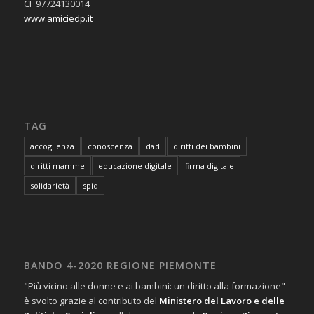
CF 97724130014
www.amiciedp.it
TAG
accoglienza
conoscenza
dad
diritti dei bambini
diritti mamme
educazione digitale
firma digitale
solidarietà
spid
BANDO 4-2020 REGIONE PIEMONTE
"Più vicino alle donne e ai bambini: un diritto alla formazione"
è svolto grazie al contributo del
Ministero del Lavoro e delle