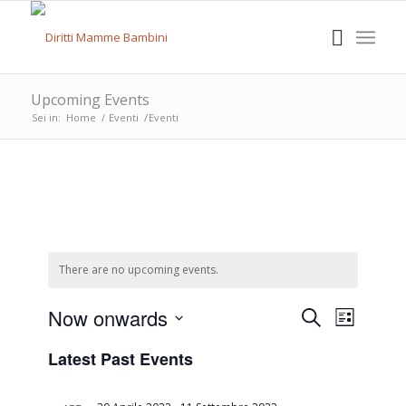
Upcoming Events
Sei in:
Home
/
Eventi
/
Eventi
There are no upcoming events.
Events
Event
Now onwards
Search
List
Views
Search
Select
Naviga
Latest Past Events
date.
and
Views